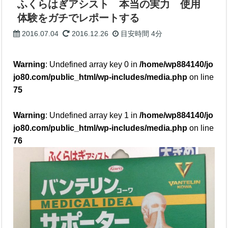
ふくらはぎアシスト 本当の実力 使用
体験をガチでレポートする
2016.07.04
2016.12.26
目安時間
4分
Warning
: Undefined array key 0 in
/home/wp884140/jo
jo80.com/public_html/wp-includes/media.php
on line
75
Warning
: Undefined array key 1 in
/home/wp884140/jo
jo80.com/public_html/wp-includes/media.php
on line
76