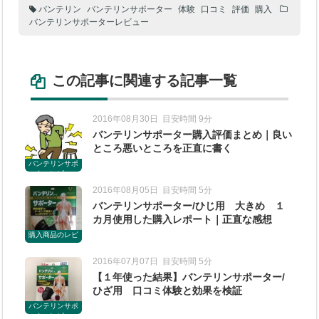
バンテリン
バンテリンサポーター
体験
口コミ
評価
購入
バンテリンサポーターレビュー
この記事に関連する記事一覧
2016年08月30日
目安時間 9分
バンテリンサポーター購入評価まとめ｜良い
ところ悪いところを正直に書く
バンテリンサポ
ーターレビュー
2016年08月05日
目安時間 5分
バンテリンサポーター/ひじ用 大きめ １
カ月使用した購入レポート｜正直な感想
購入商品のレビ
ュー
2016年07月07日
目安時間 5分
【１年使った結果】バンテリンサポーター/
ひざ用 口コミ体験と効果を検証
バンテリンサポ
ーターレビュー