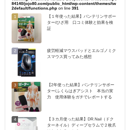
84140/jojo80.com/public_html/wp-content/themes/tw
2default/functions.php
on line
391
【１年使った結果】バンテリンサポー
1
ター/ひざ用 口コミ体験と効果を検
証
疲労軽減マウスパッドとエルゴノミク
2
スマウス買ってみた感想
【2年使った結果】バンテリンサポー
3
ター/ふくらはぎアシスト 本当の実
力 使用体験をガチでレポートする
【３カ月使った結果】DR.Nail（ドク
4
ターネイル）ディープセラムで２枚爪