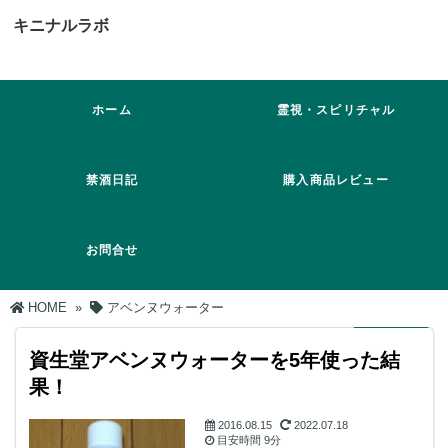
キニナルラボ
ホーム
霊視・スピリチャル
禁酒日記
購入商品レビュー
お問合せ
HOME
»
アベンヌウォーター
資生堂アベンヌウォーターを5年使った結
果！
2016.08.15
2022.07.18
目安時間
9分