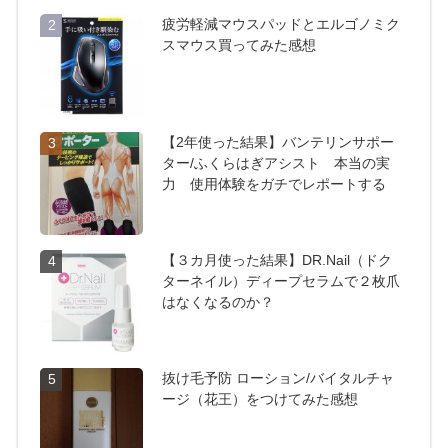
疲労軽減マウスパッドとエルゴノミク
2
スマウス買ってみた感想
【2年使った結果】バンテリンサポー
3
ター/ふくらはぎアシスト 本当の実
力 使用体験をガチでレポートする
【３カ月使った結果】DR.Nail（ドク
4
ターネイル）ディープセラムで２枚爪
はなくなるのか？
抜け毛予防 ローション/バイタルチャ
5
ージ（花王）をつけてみた感想