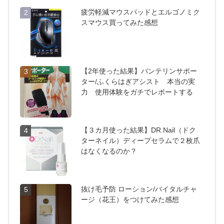
疲労軽減マウスパッドとエルゴノミク
2
スマウス買ってみた感想
【2年使った結果】バンテリンサポー
3
ター/ふくらはぎアシスト 本当の実
力 使用体験をガチでレポートする
【３カ月使った結果】DR.Nail（ドク
4
ターネイル）ディープセラムで２枚爪
はなくなるのか？
抜け毛予防 ローション/バイタルチャ
5
ージ（花王）をつけてみた感想