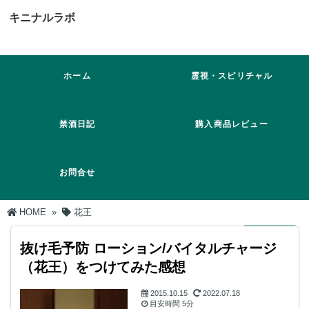
キニナルラボ
ホーム
霊視・スピリチャル
禁酒日記
購入商品レビュー
お問合せ
HOME
»
花王
抜け毛予防 ローション/バイタルチャージ
（花王）をつけてみた感想
2015.10.15
2022.07.18
目安時間
5分