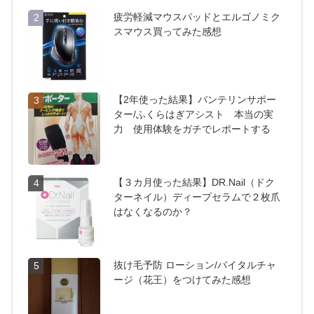
疲労軽減マウスパッドとエルゴノミク
2
スマウス買ってみた感想
【2年使った結果】バンテリンサポー
3
ター/ふくらはぎアシスト 本当の実
力 使用体験をガチでレポートする
【３カ月使った結果】DR.Nail（ドク
4
ターネイル）ディープセラムで２枚爪
はなくなるのか？
抜け毛予防 ローション/バイタルチャ
5
ージ（花王）をつけてみた感想