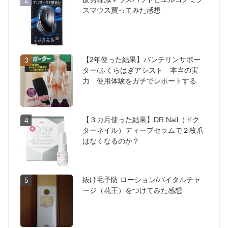
2
スマウス買ってみた感想
【2年使った結果】バンテリンサポー
3
ター/ふくらはぎアシスト 本当の実
力 使用体験をガチでレポートする
【３カ月使った結果】DR.Nail（ドク
4
ターネイル）ディープセラムで２枚爪
はなくなるのか？
抜け毛予防 ローション/バイタルチャ
5
ージ（花王）をつけてみた感想