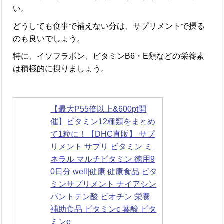
い。
どうしても食事で補えない分は、サプリメントで摂る
のも良いでしょう。
特に、イソフラボン、ビタミンB6・E類などの栄養素
は積極的に摂りましょう。
【最大P55倍以上&600pt開
催】ビタミン12種類をまとめ
て1粒に！【DHC直販】 サプ
リメント サプリ ビタミン ミ
ネラル マルチビタミン 徳用9
0日分 well|健康 健康食品 ビタ
ミンサプリメント ナイアシン
パントテン酸 ビオチン 栄養
補助食品 ビタミンc 葉酸 ビタ
ミンe