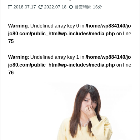
禁酒日記
購入商品レビュー
2018.07.17
2022.07.18
目安時間
16分
Warning
: Undefined array key 0 in
/home/wp884140/jo
お問合せ
jo80.com/public_html/wp-includes/media.php
on line
75
Warning
: Undefined array key 1 in
/home/wp884140/jo
jo80.com/public_html/wp-includes/media.php
on line
76