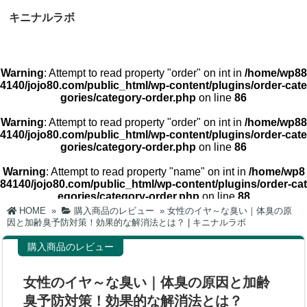
キニナルラボ
Warning
: Attempt to read property "order" on int in
/home/wp88
4140/jojo80.com/public_html/wp-content/plugins/order-cate
gories/category-order.php
on line
86
Warning
: Attempt to read property "order" on int in
/home/wp88
4140/jojo80.com/public_html/wp-content/plugins/order-cate
gories/category-order.php
on line
86
Warning
: Attempt to read property "name" on int in
/home/wp8
84140/jojo80.com/public_html/wp-content/plugins/order-cat
egories/category-order.php
on line
88
HOME
»
購入商品のレビュー
»
女性のイヤ～な臭い｜体臭の原
Warning
: Attempt to read property "name" on int in
/home/wp8
因と加齢臭予防対策！効果的な解消法とは？ | キニナルラボ
84140/jojo80.com/public_html/wp-content/plugins/order-cat
egories/category-order.php
on line
88
購入商品のレビュー
ホーム
霊視・スピリチャル
女性のイヤ～な臭い｜体臭の原因と加齢
臭予防対策！効果的な解消法とは？