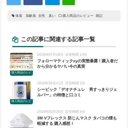
体臭 加齢臭
女性 臭い
購入商品のレビュー
雑記
この記事に関連する記事一覧
2018年07月28日
目安時間 13分
フォローマティックxyの実態暴露！購入者だ
から分かるヤバい今の真実
購入商品のレビ
ュー
2018年04月11日
目安時間 3分
シービック「デオナチュレ 男すっきりジェ
ルバー」の特徴と口コミ
購入商品のレビ
ュー
2018年03月26日
目安時間 4分
3M Vフレックス 防じんマスク タバコの煙も
軽減する 購入感想！