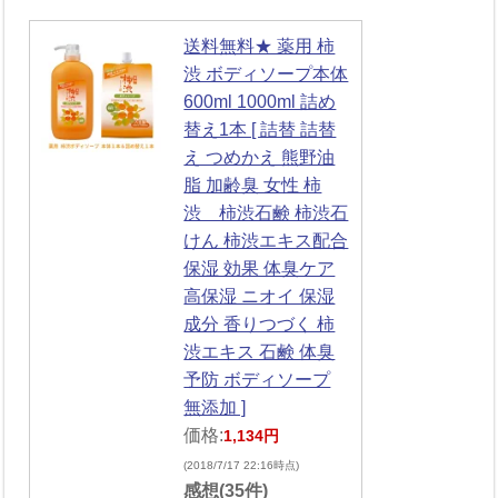
送料無料★ 薬用 柿
渋 ボディソープ本体
600ml 1000ml 詰め
替え1本 [ 詰替 詰替
え つめかえ 熊野油
脂 加齢臭 女性 柿
渋 柿渋石鹸 柿渋石
けん 柿渋エキス配合
保湿 効果 体臭ケア
高保湿 ニオイ 保湿
成分 香りつづく 柿
渋エキス 石鹸 体臭
予防 ボディソープ
無添加 ]
価格:
1,134円
(2018/7/17 22:16時点)
感想(35件)