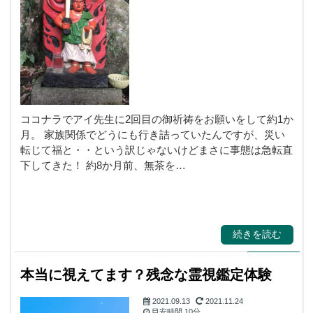
霊視・守護霊・スピ
リチャル
ココナラでアイ先生に2回目の御祈祷をお願いをして約1か
月。 家族関係でどうにも行き詰っていたんですが、災い
転じて福と・・という訳じゃないけどまさに事態は急転直
下してきた！ 約8か月前、無茶を…
続きを読む
本当に視えてます？残念な霊視鑑定体験
2021.09.13
2021.11.24
目安時間
10分