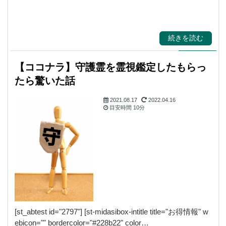
続きを読む
【ココナラ】守護霊を霊視鑑定したもらっ
たら驚いた話
2021.08.17
2022.04.16
目安時間
10分
霊視・守護霊・スピ
リチャル
[st_abtest id="2797"] [st-midasibox-intitle title="お得情報" w
ebicon="" bordercolor="#228b22" color…