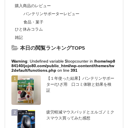
購入商品のレビュー
バンテリンサポーターレビュー
食品・菓子
ひと休みコラム
雑記
本日の閲覧ランキングTOP5
Warning
: Undefined variable $loopcounter in
/home/wp8
84140/jojo80.com/public_html/wp-content/themes/tw
2default/functions.php
on line
391
【１年使った結果】バンテリンサポー
1
ター/ひざ用 口コミ体験と効果を検
証
疲労軽減マウスパッドとエルゴノミク
2
スマウス買ってみた感想