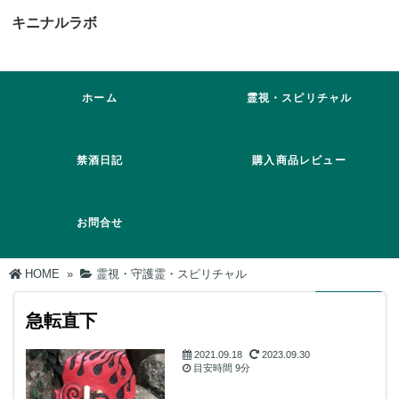
キニナルラボ
ホーム
霊視・スピリチャル
禁酒日記
購入商品レビュー
お問合せ
HOME
»
霊視・守護霊・スピリチャル
急転直下
2021.09.18
2023.09.30
目安時間
9分