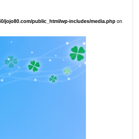
0/jojo80.com/public_html/wp-includes/media.php
on