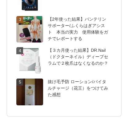
【2年使った結果】バンテリン
3
サポーター/ふくらはぎアシス
ト 本当の実力 使用体験をガ
チでレポートする
【３カ月使った結果】DR.Nail
4
（ドクターネイル）ディープセ
ラムで２枚爪はなくなるのか？
抜け毛予防 ローション/バイタ
5
ルチャージ（花王）をつけてみ
た感想