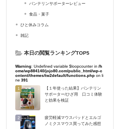
バンテリンサポーターレビュー
食品・菓子
ひと休みコラム
雑記
本日の閲覧ランキングTOP5
Warning
: Undefined variable $loopcounter in
/h
ome/wp884140/jojo80.com/public_html/wp-c
ontent/themes/tw2default/functions.php
on li
ne
391
【１年使った結果】バンテリン
1
サポーター/ひざ用 口コミ体験
と効果を検証
疲労軽減マウスパッドとエルゴ
2
ノミクスマウス買ってみた感想