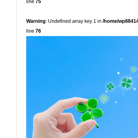
line
75
Warning
: Undefined array key 1 in
/home/wp88414
line
76