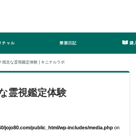
リチャル
禁酒日記
購
残念な霊視鑑定体験 | キニナルラボ
な霊視鑑定体験
0/jojo80.com/public_html/wp-includes/media.php
on