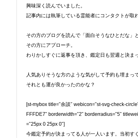
興味深く読んでいました。
記事内には執筆している霊能者にコンタクトが取
その方のブログを読んで「面白そうなひとだな」
その方にアプローチ。
わりかしすぐに返事を頂き、鑑定日も翌週と決ま
人気ありそうな方のような気がして予約も埋まっ
それとも運が良かったのかな？
[st-mybox title="余談" webicon="st-svg-check-circ
FFFDE7" borderwidth="2" borderradius="5" titlewei
="25px 0 25px 0"]
今鑑定予約が決まってる人が一人います。当初す